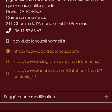
que son aïeul utilisait jadis.
David DALICHOUX
Carreaux mosaïques
211 Chemin de l'Amandier,
34120
Pézenas
06 11 57 53 67
david.dalichoux@hotmail.fr
https://www.daviddalichoux.com/
https://www.instagram.com/daviddalichoux/
https://www.facebook.com/DalichouxDavid/?
locale=fr_FR
Suggérer une modification
Dé