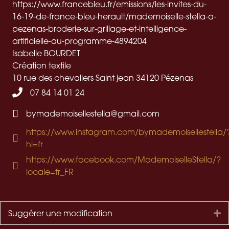
https://www.francebleu.fr/emissions/les-invites-du-
16-19-de-france-bleu-herault/mademoiselle-stella-a-
pezenas-broderie-sur-grillage-et-intelligence-
artificielle-au-programme-4894204
Isabelle BOURDET
Création textile
10 rue des chevaliers Saint jean
34120
Pézenas
07 84 14 01 24
bymademoisellestella@gmail.com
https://www.instagram.com/bymademoisellestella/
hl=fr
https://www.facebook.com/MademoiselleStella/?
locale=fr_FR
Suggérer une modification
Dé