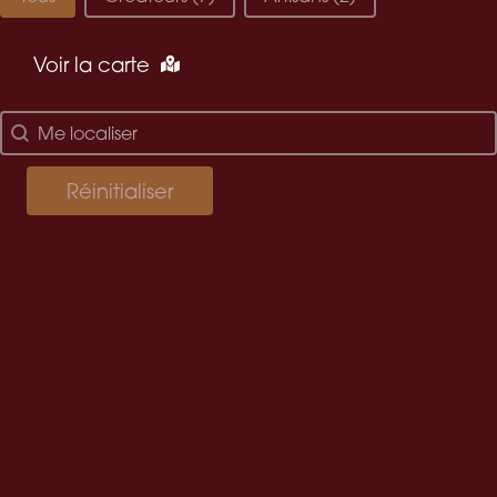
Voir la carte
localisez-moi
Géolocalisation
Réinitialiser