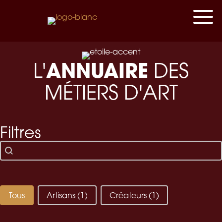
ANNUAIRE
L'
DES
MÉTIERS D'ART
Filtres
Recherche texte
Rechercher
annuaire createur - artisan
Tous
Artisans
(1)
Créateurs
(1)