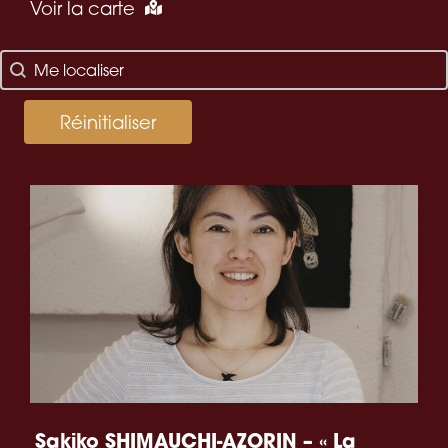
Voir la carte
localisez-moi
Géolocalisation
Réinitialiser
Sakiko SHIMAUCHI-AZORIN – « La