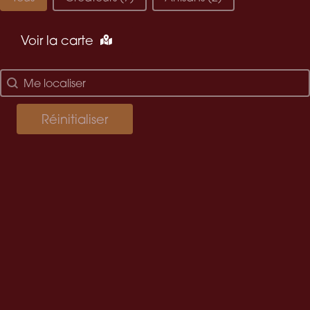
Voir la carte
localisez-moi
Géolocalisation
Réinitialiser